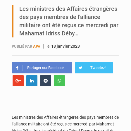
Ports ouest-africains : la bataille du fret sahélien
Les ministres des Affaires étrangères
des pays membres de l'alliance
AfroBasket U18 : Le Mali défend sa double couronne à Abidjan
militaire ont été reçus ce mercredi par
Mahamat Idriss Déby…
le:
18 janvier 2023
PUBLIÉ PAR
APA
Partager sur Facebook
Tweetez!
Les ministres des Affaires étrangères des pays membres de
l’alliance militaire ont été reçus ce mercredi par Mahamat
Idriss Déby Itno, le président du Tchad.Depuis le retrait du