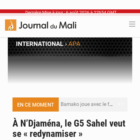
Dernière Mise à jour : 6 août 2026 à 22h54 GMT
INTERNATIONAL
›
APA
Bamako joue avec le feu
EN CE MOMENT
Blanchisseries à Bamako : la traçabilité du linge en question
À N’Djaména, le G5 Sahel veut
se « redynamiser »
Dr Abdrahamane Tamboura, économiste