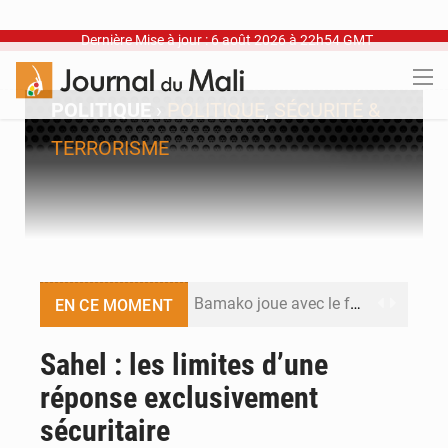
Dernière Mise à jour : 6 août 2026 à 22h54 GMT
POLITIQUE
›
POLITIQUE
,
SÉCURITÉ &
TERRORISME
Bamako joue avec le feu
EN CE MOMENT
Blanchisseries à Bamako : la traçabilité du linge en question
Sahel : les limites d’une
réponse exclusivement
Dr Abdrahamane Tamboura, économiste
sécuritaire
Ports ouest-africains : la bataille du fret sahélien