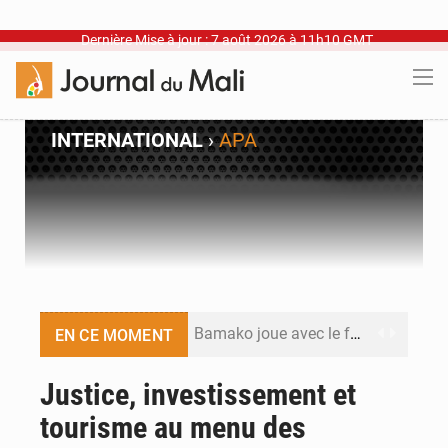
Dernière Mise à jour : 7 août 2026 à 11h10 GMT
INTERNATIONAL
›
APA
Bamako joue avec le feu
EN CE MOMENT
Blanchisseries à Bamako : la traçabilité du linge en question
Justice, investissement et
tourisme au menu des
Dr Abdrahamane Tamboura, économiste