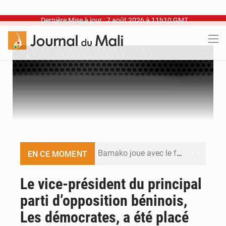
Dernière Mise à jour : 7 août 2026 à 11h10 GMT
›
Bamako joue avec le feu
EN CE MOMENT
Blanchisseries à Bamako : la traçabilité du linge en question
Le vice-président du principal
parti d’opposition béninois,
Dr Abdrahamane Tamboura, économiste
Les démocrates, a été placé
Ports ouest-africains : la bataille du fret sahélien