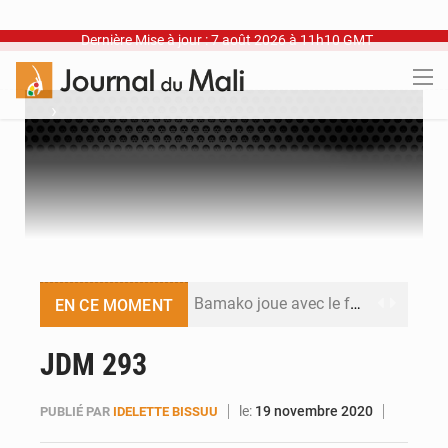
Dernière Mise à jour : 7 août 2026 à 11h10 GMT
›
Bamako joue avec le feu
EN CE MOMENT
Blanchisseries à Bamako : la traçabilité du linge en question
JDM 293
Dr Abdrahamane Tamboura, économiste
le:
19 novembre 2020
PUBLIÉ PAR
IDELETTE BISSUU
Ports ouest-africains : la bataille du fret sahélien