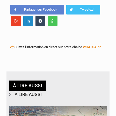
AfroBasket U18 : Le Mali défend sa double couronne à Abidjan
Partager sur Facebook
Tweetez!
Suivez l'information en direct sur notre chaîne
WHATSAPP
À LIRE AUSSI
À LIRE AUSSI
© JDM