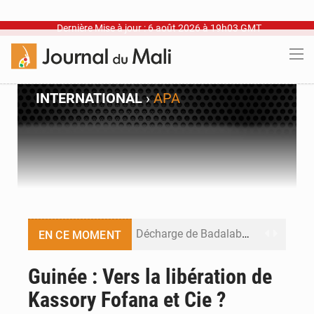
Dernière Mise à jour : 6 août 2026 à 19h03 GMT
INTERNATIONAL
›
APA
Décharge de Badalabougou : Une menace sanitaire à ciel ouvert
EN CE MOMENT
Défense et sécurité : Le Mali change d’architecture
Guinée : Vers la libération de
Kassory Fofana et Cie ?
Riz local : 26 030 tonnes pour amortir la soudure