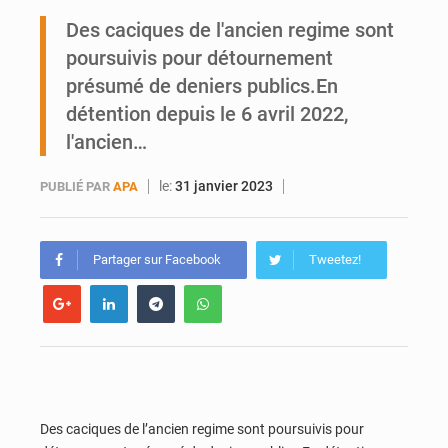
Enclavement : Les fragiles routes du Mali vers la mer
Des caciques de l'ancien regime sont
poursuivis pour détournement
CAN féminine : les Aigles Dames se relancent
présumé de deniers publics.En
détention depuis le 6 avril 2022,
l'ancien…
le:
31 janvier 2023
PUBLIÉ PAR
APA
Partager sur Facebook
Tweetez!
Des caciques de l’ancien regime sont poursuivis pour