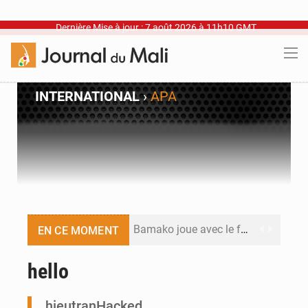
Dernière Mise à jour : 7 août 2026 à 11h10 GMT
INTERNATIONAL
›
APA
Bamako joue avec le feu
EN CE MOMENT
Blanchisseries à Bamako : la traçabilité du linge en question
hello
Dr Abdrahamane Tamboura, économiste
hieutranHacked