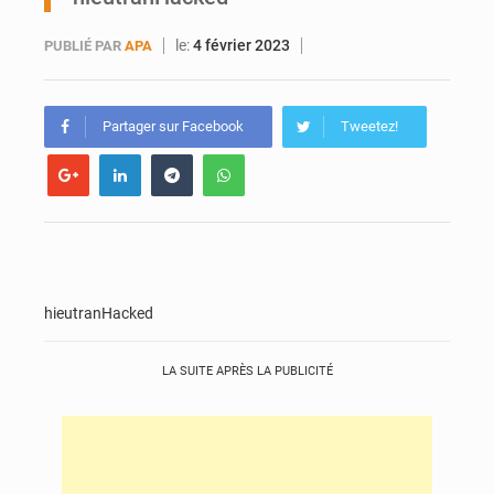
Ports ouest-africains : la bataille du fret sahélien
le:
4 février 2023
PUBLIÉ PAR
APA
AfroBasket U18 : Le Mali défend sa double couronne à Abidjan
Partager sur Facebook
Tweetez!
hieutranHacked
LA SUITE APRÈS LA PUBLICITÉ