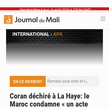
Dernière Mise à jour : 6 août 2026 à 22h54 GMT
INTERNATIONAL
›
APA
Bamako joue avec le feu
EN CE MOMENT
Blanchisseries à Bamako : la traçabilité du linge en question
Coran déchiré à La Haye: le
Maroc condamne « un acte
Dr Abdrahamane Tamboura, économiste