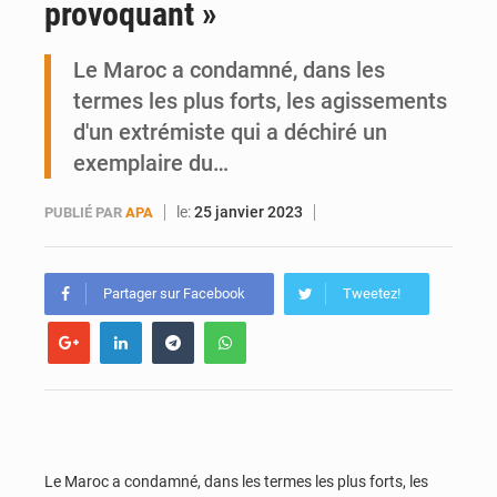
provoquant »
Ports ouest-africains : la bataille du fret sahélien
Le Maroc a condamné, dans les
AfroBasket U18 : Le Mali défend sa double couronne à Abidjan
termes les plus forts, les agissements
d'un extrémiste qui a déchiré un
exemplaire du…
le:
25 janvier 2023
PUBLIÉ PAR
APA
Partager sur Facebook
Tweetez!
Le Maroc a condamné, dans les termes les plus forts, les